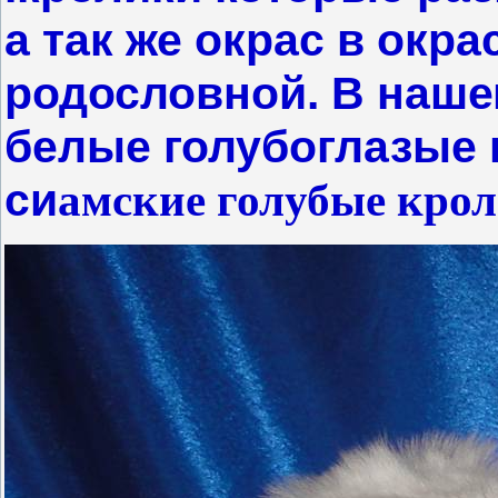
а так же окрас в окра
родословной. В наше
белые голубоглазые 
си
амские голубые крол